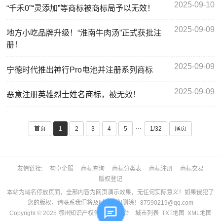
2025-09-10
“千禾0”“灵添加”等商标被商标局予以无效！
2025-09-09
地方小吃品牌升级！“淮南牛肉汤”正式获批注
册！
2025-09-09
宁德时代推出神行Pro电池并注册系列商标
2025-09-09
恶意注册英雄烈士姓名商标，被无效！
···
首页
1
2
3
4
5
1/32
尾页
友情链接
构卓企服
商标查询
商标分类表
商标注册
商标交易
版权登记
本站为域名停放页面，全部内容为网页演示效果，无任何实际意义！如果侵犯了
您的版权，请联系我们将及时更正和删除！87590219@qq.com
Copyright © 2025
鄂州知识产权代理服务平台
城市列表
TXT地图
XML地图