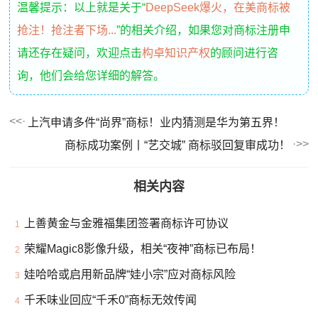
温馨提示：以上就是关于“
DeepSeek爆火，在美商标被
抢注！抢注者下场...
”的相关介绍，如果您对商标注册申
请还存在疑问，欢迎点击
构卓知识产权
的顾问进行咨
询，他们会给您详细的解答。
上汽申请多件“尚界”商标！业内猜测是华为第五界！
商标成功案例丨“艺交城” 商标驳回复审成功！
相关内容
上善黄金与金雅福集团签署商标许可协议
1
荣耀Magic8影像升级，相关“夜神”商标已布局！
2
娃哈哈或启用新品牌“娃小宗”应对商标风险
3
千禾味业回应“千禾0”商标无效传闻
4